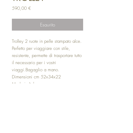
Prezzo
590,00 €
Esaurito
Trolley 2 ruote in pelle stampato alce.
Perfetto per viaggiare con stile,
resistente, permette di trasportare tutto
il necessario per i vostri
viaggi.Bagaglio a mano.
Dimensioni cm 52x34x22
Made in Italy
Top
©2020 - Emmetre